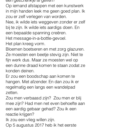
een geschenkje te geven?
Op iemand afstappen met een kunstwerk
in mijn handen leek me geen goed plan. Ik
zou er zelf verlegen van worden.
Nee, ik wilde iets weggeven zonder er zelf
bij te zijn. Ik wilde iets aardigs doen. En
een bepaalde spanning creëren.
Het message-in-a-bottle-gevoel.
Het plan kreeg vorm.
Bloemen boetseren en met zorg glazuren.
Ze moesten een beetje stevig zijn. Niet te
fijn werk dus. Maar ze moesten wel op
een dunne draad komen te staan zodat ze
konden deinen.
Er zou een boodschap aan komen te
hangen. Met afzender. En dan zou ik er
regelmatig een langs een wandelpad
zetten.
Zou men verbaasd zijn? Zou men er blij
mee zijn? Had men net even behoefte aan
een aardig gebaar gehad? Zou ik een
reactie krijgen?
Ik zou een vlieg willen zijn.
Op 5 augustus 2017 heb ik het eerste