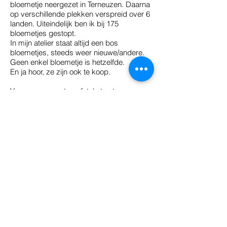
bloemetje neergezet in Terneuzen. Daarna
op verschillende plekken verspreid over 6
landen. Uiteindelijk ben ik bij 175
bloemetjes gestopt.
In mijn atelier staat altijd een bos
bloemetjes, steeds weer nieuwe/andere.
Geen enkel bloemetje is hetzelfde.
En ja hoor, ze zijn ook te koop.
Vraag me gerust om foto's te sturen van
wat ik in huis heb om te kunnen kiezen wat
je mooi vindt.
Ik maak ook bloemen op bestelling.