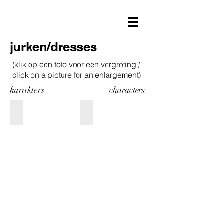
jurken/dresses
(klik op een foto voor een vergroting /
click on a picture for an enlargement)
karakters
characters
h: 33 cm
Jurk/dress h: 40 cm
verkocht
Dit
beeld
maakte
ik
om
de
frivole
kant
van
Mathilde
Willink