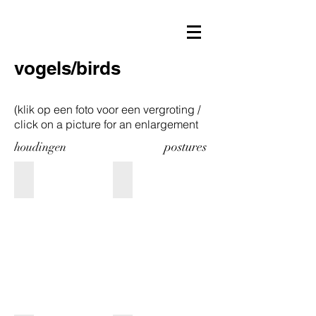
vogels/birds
(klik op een foto voor een vergroting /
click on a picture for an enlargement
postures
houdingen
Prijs
prijs
op
op
aanvraag
aanvraag
incl.
price
sokkel
on
samen
request
of
h:
apart
11
te
cm
koop