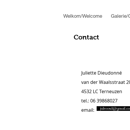
Welkom/Welcome
Galerie/
Contact
Juliette Dieudonné
van der Waalsstraat 2
4532 LC Terneuzen
tel.: 06 39868027
julroosd@gmail.c
email: