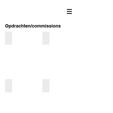
Opdrachten/commissions
gedenk gerbera
gedenk orchideeën